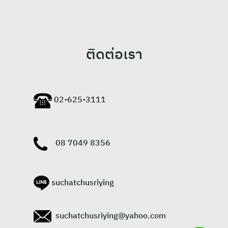
ติดต่อเรา
02-625-3111
08 7049 8356
suchatchusriying
suchatchusriying@yahoo.com